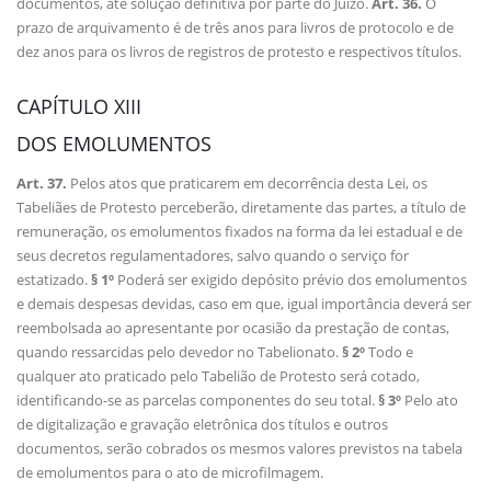
documentos, até solução definitiva por parte do Juízo.
Art. 36.
O
prazo de arquivamento é de três anos para livros de protocolo e de
dez anos para os livros de registros de protesto e respectivos títulos.
CAPÍTULO XIII
DOS EMOLUMENTOS
Art. 37.
Pelos atos que praticarem em decorrência desta Lei, os
Tabeliães de Protesto perceberão, diretamente das partes, a título de
remuneração, os emolumentos fixados na forma da lei estadual e de
seus decretos regulamentadores, salvo quando o serviço for
estatizado.
§ 1º
Poderá ser exigido depósito prévio dos emolumentos
e demais despesas devidas, caso em que, igual importância deverá ser
reembolsada ao apresentante por ocasião da prestação de contas,
quando ressarcidas pelo devedor no Tabelionato.
§ 2º
Todo e
qualquer ato praticado pelo Tabelião de Protesto será cotado,
identificando-se as parcelas componentes do seu total.
§ 3º
Pelo ato
de digitalização e gravação eletrônica dos títulos e outros
documentos, serão cobrados os mesmos valores previstos na tabela
de emolumentos para o ato de microfilmagem.