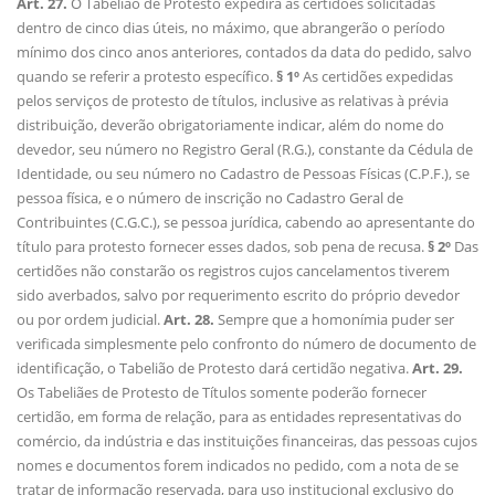
Art. 27.
O Tabelião de Protesto expedirá as certidões solicitadas
dentro de cinco dias úteis, no máximo, que abrangerão o período
mínimo dos cinco anos anteriores, contados da data do pedido, salvo
quando se referir a protesto específico.
§ 1º
As certidões expedidas
pelos serviços de protesto de títulos, inclusive as relativas à prévia
distribuição, deverão obrigatoriamente indicar, além do nome do
devedor, seu número no Registro Geral (R.G.), constante da Cédula de
Identidade, ou seu número no Cadastro de Pessoas Físicas (C.P.F.), se
pessoa física, e o número de inscrição no Cadastro Geral de
Contribuintes (C.G.C.), se pessoa jurídica, cabendo ao apresentante do
título para protesto fornecer esses dados, sob pena de recusa.
§ 2º
Das
certidões não constarão os registros cujos cancelamentos tiverem
sido averbados, salvo por requerimento escrito do próprio devedor
ou por ordem judicial.
Art. 28.
Sempre que a homonímia puder ser
verificada simplesmente pelo confronto do número de documento de
identificação, o Tabelião de Protesto dará certidão negativa.
Art. 29.
Os Tabeliães de Protesto de Títulos somente poderão fornecer
certidão, em forma de relação, para as entidades representativas do
comércio, da indústria e das instituições financeiras, das pessoas cujos
nomes e documentos forem indicados no pedido, com a nota de se
tratar de informação reservada, para uso institucional exclusivo do