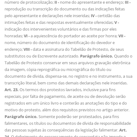
número de protocolização;
II -
nome do apresentante e endereço;
III -
reprodução ou transcrição do documento ou das indicações feitas
pelo apresentante e declarações nele inseridas;
IV -
certidão das
intimações feitas e das respostas eventualmente oferecidas;
V -
indicação dos intervenientes voluntários e das firmas por eles
honradas;
VI -
a aquiescência do portador ao aceite por honra;
VII -
nome, número do documento de identificação do devedor e
endereço;
VIII -
data e assinatura do Tabelião de Protesto, de seus
substitutos ou de Escrevente autorizado.
Parágrafo único.
Quando o
Tabelião de Protesto conservar em seus arquivos gravação eletrônica
da imagem, cópia reprográfica ou micrográfica do título ou
documento de dívida, dispensa-se, no registro e no instrumento, a sua
transcrição literal, bem como das demais declarações nele inseridas.
Art. 23.
Os termos dos protestos lavrados, inclusive para fins
especiais, por falta de pagamento, de aceite ou de devolução serão
registrados em um único livro e conterão as anotações do tipo e do
motivo do protesto, além dos requisitos previstos no artigo anterior.
Parágrafo único.
Somente poderão ser protestados, para fins
falimentares, os títulos ou documentos de dívida de responsabilidade
das pessoas sujeitas às conseqüências da legislação falimentar.
Art.
24.
O deferimento do processamento de concordata não impede o