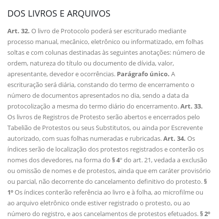
DOS LIVROS E ARQUIVOS
Art. 32.
O livro de Protocolo poderá ser escriturado mediante
processo manual, mecânico, eletrônico ou informatizado, em folhas
soltas e com colunas destinadas às seguintes anotações: número de
ordem, natureza do título ou documento de dívida, valor,
apresentante, devedor e ocorrências.
Parágrafo único.
A
escrituração será diária, constando do termo de encerramento o
número de documentos apresentados no dia, sendo a data da
protocolização a mesma do termo diário do encerramento.
Art. 33.
Os livros de Registros de Protesto serão abertos e encerrados pelo
Tabelião de Protestos ou seus Substitutos, ou ainda por Escrevente
autorizado, com suas folhas numeradas e rubricadas.
Art. 34.
Os
índices serão de localização dos protestos registrados e conterão os
nomes dos devedores, na forma do
§ 4
º do art. 21, vedada a exclusão
ou omissão de nomes e de protestos, ainda que em caráter provisório
ou parcial, não decorrente do cancelamento definitivo do protesto.
§
1º
Os índices conterão referência ao livro e à folha, ao microfilme ou
ao arquivo eletrônico onde estiver registrado o protesto, ou ao
número do registro, e aos cancelamentos de protestos efetuados.
§ 2º