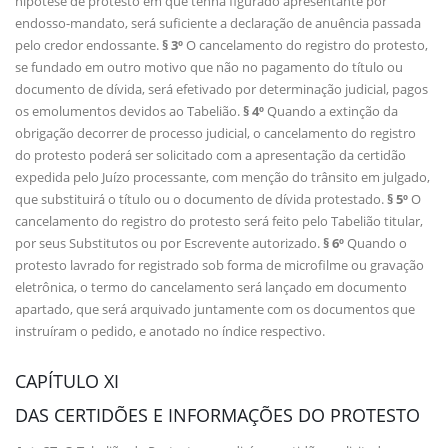
hipótese de protesto em que tenha figurado apresentante por
endosso-mandato, será suficiente a declaração de anuência passada
pelo credor endossante.
§ 3º
O cancelamento do registro do protesto,
se fundado em outro motivo que não no pagamento do título ou
documento de dívida, será efetivado por determinação judicial, pagos
os emolumentos devidos ao Tabelião.
§ 4º
Quando a extinção da
obrigação decorrer de processo judicial, o cancelamento do registro
do protesto poderá ser solicitado com a apresentação da certidão
expedida pelo Juízo processante, com menção do trânsito em julgado,
que substituirá o título ou o documento de dívida protestado.
§ 5º
O
cancelamento do registro do protesto será feito pelo Tabelião titular,
por seus Substitutos ou por Escrevente autorizado.
§ 6º
Quando o
protesto lavrado for registrado sob forma de microfilme ou gravação
eletrônica, o termo do cancelamento será lançado em documento
apartado, que será arquivado juntamente com os documentos que
instruíram o pedido, e anotado no índice respectivo.
CAPÍTULO XI
DAS CERTIDÕES E INFORMAÇÕES DO PROTESTO