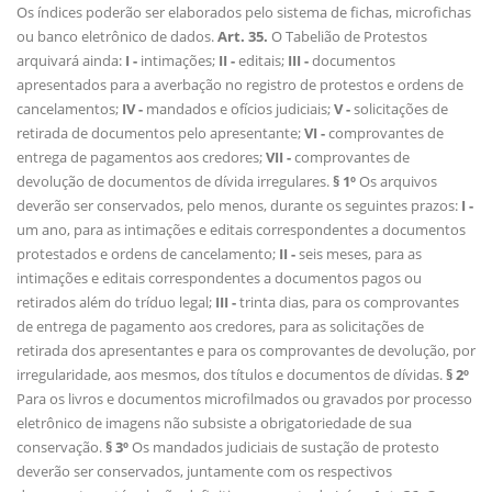
Os índices poderão ser elaborados pelo sistema de fichas, microfichas
ou banco eletrônico de dados.
Art. 35.
O Tabelião de Protestos
arquivará ainda:
I -
intimações;
II -
editais;
III -
documentos
apresentados para a averbação no registro de protestos e ordens de
cancelamentos;
IV -
mandados e ofícios judiciais;
V -
solicitações de
retirada de documentos pelo apresentante;
VI -
comprovantes de
entrega de pagamentos aos credores;
VII -
comprovantes de
devolução de documentos de dívida irregulares.
§ 1º
Os arquivos
deverão ser conservados, pelo menos, durante os seguintes prazos:
I -
um ano, para as intimações e editais correspondentes a documentos
protestados e ordens de cancelamento;
II -
seis meses, para as
intimações e editais correspondentes a documentos pagos ou
retirados além do tríduo legal;
III -
trinta dias, para os comprovantes
de entrega de pagamento aos credores, para as solicitações de
retirada dos apresentantes e para os comprovantes de devolução, por
irregularidade, aos mesmos, dos títulos e documentos de dívidas.
§ 2º
Para os livros e documentos microfilmados ou gravados por processo
eletrônico de imagens não subsiste a obrigatoriedade de sua
conservação.
§ 3º
Os mandados judiciais de sustação de protesto
deverão ser conservados, juntamente com os respectivos