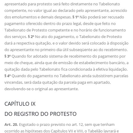
apresentado para protesto será feito diretamente no Tabelionato
competente, no valor igual ao declarado pelo apresentante, acrescido
dos emolumentos e demais despesas.
§ 1º
Não poderá ser recusado
pagamento oferecido dentro do prazo legal, desde que feito no
Tabelionato de Protesto competente e no horário de funcionamento
dos serviços.
§ 2º
No ato do pagamento, o Tabelionato de Protesto
dará a respectiva quitação, e o valor devido será colocado à disposição
do apresentante no primeiro dia útil subseqüente ao do recebimento.
§ 3º
Quando for adotado sistema de recebimento do pagamento por
meio de cheque, ainda que de emissão de estabelecimento bancário, a
quitação dada pelo Tabelionato fica condicionada à efetiva liquidação.
§ 4º
Quando do pagamento no Tabelionato ainda subsistirem parcelas
vincendas, será dada quitação da parcela paga em apartado,
devolvendo-se o original ao apresentante.
CAPÍTULO IX
DO REGISTRO DO PROTESTO
Art. 20.
Esgotado o prazo previsto no art. 12, sem que tenham
ocorrido as hipóteses dos Capítulos VII e VIII, o Tabelião lavrará e