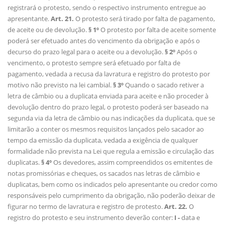
registrará o protesto, sendo o respectivo instrumento entregue ao
apresentante.
Art. 21.
O protesto será tirado por falta de pagamento,
de aceite ou de devolução.
§ 1º
O protesto por falta de aceite somente
poderá ser efetuado antes do vencimento da obrigação e após o
decurso do prazo legal para o aceite ou a devolução.
§ 2º
Após o
vencimento, o protesto sempre será efetuado por falta de
pagamento, vedada a recusa da lavratura e registro do protesto por
motivo não previsto na lei cambial.
§ 3º
Quando o sacado retiver a
letra de câmbio ou a duplicata enviada para aceite e não proceder à
devolução dentro do prazo legal, o protesto poderá ser baseado na
segunda via da letra de câmbio ou nas indicações da duplicata, que se
limitarão a conter os mesmos requisitos lançados pelo sacador ao
tempo da emissão da duplicata, vedada a exigência de qualquer
formalidade não prevista na Lei que regula a emissão e circulação das
duplicatas.
§ 4º
Os devedores, assim compreendidos os emitentes de
notas promissórias e cheques, os sacados nas letras de câmbio e
duplicatas, bem como os indicados pelo apresentante ou credor como
responsáveis pelo cumprimento da obrigação, não poderão deixar de
figurar no termo de lavratura e registro de protesto.
Art. 22.
O
registro do protesto e seu instrumento deverão conter:
I -
data e