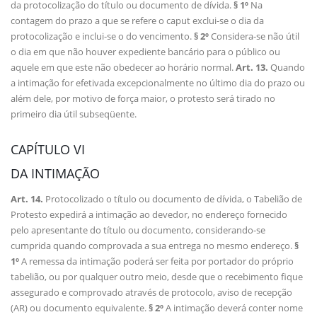
da protocolização do título ou documento de dívida.
§ 1º
Na
contagem do prazo a que se refere o caput exclui-se o dia da
protocolização e inclui-se o do vencimento.
§ 2º
Considera-se não útil
o dia em que não houver expediente bancário para o público ou
aquele em que este não obedecer ao horário normal.
Art. 13.
Quando
a intimação for efetivada excepcionalmente no último dia do prazo ou
além dele, por motivo de força maior, o protesto será tirado no
primeiro dia útil subseqüente.
CAPÍTULO VI
DA INTIMAÇÃO
Art. 14.
Protocolizado o título ou documento de dívida, o Tabelião de
Protesto expedirá a intimação ao devedor, no endereço fornecido
pelo apresentante do título ou documento, considerando-se
cumprida quando comprovada a sua entrega no mesmo endereço.
§
1º
A remessa da intimação poderá ser feita por portador do próprio
tabelião, ou por qualquer outro meio, desde que o recebimento fique
assegurado e comprovado através de protocolo, aviso de recepção
(AR) ou documento equivalente.
§ 2º
A intimação deverá conter nome